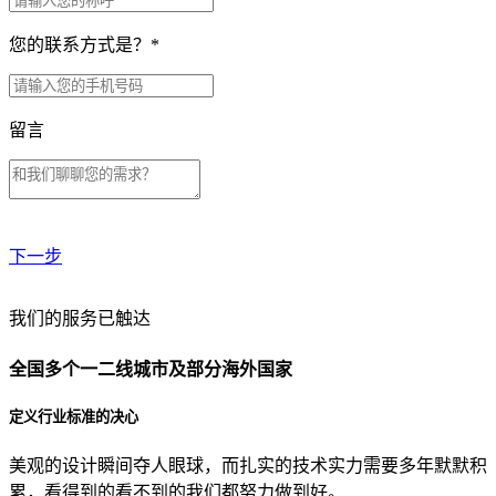
您的联系方式是？
*
留言
下一步
贵公司预算范围是？
我们的服务已触达
全国多个一二线城市及部分海外国家
贵公司的团队规模是？
定义行业标准的决心
美观的设计瞬间夺人眼球，而扎实的技术实力需要多年默默积
目前主要的营销渠道是？
累，看得到的看不到的我们都努力做到好。