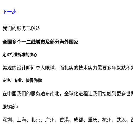
下一步
贵公司预算范围是？
我们的服务已触达
全国多个一二线城市及部分海外国家
贵公司的团队规模是？
定义行业标准的决心
美观的设计瞬间夺人眼球，而扎实的技术实力需要多年默默积
目前主要的营销渠道是？
专注、专业、值得信赖!
在中国我们的服务遍布南北，全球化进程让我们接触到更多世
从哪里了解到我们？
服务城市
上一步
确认发送
深圳、上海、北京、广州、香港、成都、重庆、杭州、武汉、西