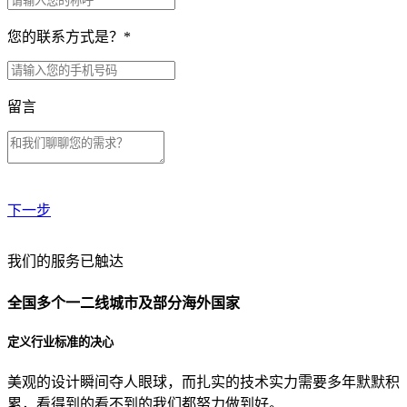
您的联系方式是？
*
留言
下一步
贵公司预算范围是？
我们的服务已触达
全国多个一二线城市及部分海外国家
贵公司的团队规模是？
定义行业标准的决心
美观的设计瞬间夺人眼球，而扎实的技术实力需要多年默默积
目前主要的营销渠道是？
累，看得到的看不到的我们都努力做到好。