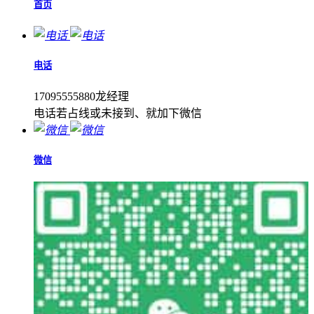
首页
电话
17095555880龙经理
电话若占线或未接到、就加下微信
微信