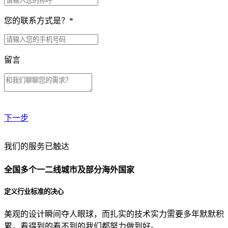
您的联系方式是？
*
留言
下一步
贵公司预算范围是？
我们的服务已触达
全国多个一二线城市及部分海外国家
贵公司的团队规模是？
定义行业标准的决心
美观的设计瞬间夺人眼球，而扎实的技术实力需要多年默默积
目前主要的营销渠道是？
累，看得到的看不到的我们都努力做到好。