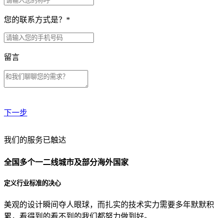
您的联系方式是？
*
留言
下一步
贵公司预算范围是？
我们的服务已触达
全国多个一二线城市及部分海外国家
贵公司的团队规模是？
定义行业标准的决心
美观的设计瞬间夺人眼球，而扎实的技术实力需要多年默默积
目前主要的营销渠道是？
累，看得到的看不到的我们都努力做到好。