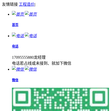
友情链接
工程造价
|
首页
电话
17095555880龙经理
电话若占线或未接到、就加下微信
微信