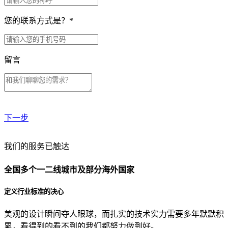
您的联系方式是？
*
留言
下一步
贵公司预算范围是？
我们的服务已触达
全国多个一二线城市及部分海外国家
贵公司的团队规模是？
定义行业标准的决心
美观的设计瞬间夺人眼球，而扎实的技术实力需要多年默默积
目前主要的营销渠道是？
累，看得到的看不到的我们都努力做到好。