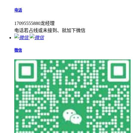
电话
17095555880龙经理
电话若占线或未接到、就加下微信
微信