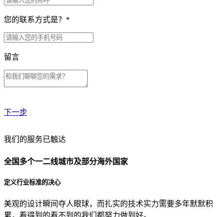
您的联系方式是？
*
留言
下一步
贵公司预算范围是？
我们的服务已触达
全国多个一二线城市及部分海外国家
贵公司的团队规模是？
定义行业标准的决心
美观的设计瞬间夺人眼球，而扎实的技术实力需要多年默默积
目前主要的营销渠道是？
累，看得到的看不到的我们都努力做到好。