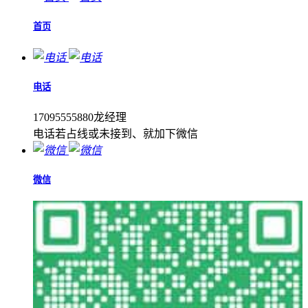
首页
电话
17095555880龙经理
电话若占线或未接到、就加下微信
微信