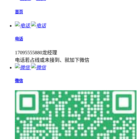
首页
电话
17095555880龙经理
电话若占线或未接到、就加下微信
微信