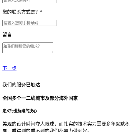
您的联系方式是？
*
留言
下一步
贵公司预算范围是？
我们的服务已触达
全国多个一二线城市及部分海外国家
贵公司的团队规模是？
定义行业标准的决心
美观的设计瞬间夺人眼球，而扎实的技术实力需要多年默默积
目前主要的营销渠道是？
累，看得到的看不到的我们都努力做到好。