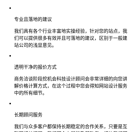
专业且落地的建议
我们具有各个行业丰富地实操经验，针对您的站点，我
们可以提供很多有效并且可落地的建议，区别于一般建
站公司的浅显意见。
透明干净的报价方式
商务洽谈阶段挖机会科技设计顾问会非常详细的向您讲
解价格计算方式，在这个过程中您会得知网站设计服务
中的所有细节。
长期顾问服务
我们与众多客户都保持长期稳定的合作关系，只要是互