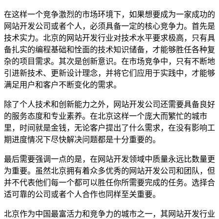
在这样一个竞争激烈的市场环境下，如果想要成为一家成功的
网站开发公司或者个人，必须具备一定的核心竞争力。首先是
技术实力。北京的网站开发行业对技术水平要求极高，只有具
备扎实的编程基础和恮面的技术知识储备，才能够胜任各种复
杂的项目需求。其次是创新意识。在市场竞争中，只有不断地
引进新技术、更新设计理念，并将它们应用于实践中，才能够
满足用户和客户不断变化的需求。
除了个人技术和创新能力之外，网站开发公司还需要具备良好
的服务态度和专业素养。在北京这样一个庞大而繁忙的城市
里，时间就是金钱，无论客户提出了什么需求，在没有影响工
期进度情况下尽快解决问题都是十分重要的。
最后需要强调一点的是，在网站开发领域中质量永远比数量更
为重要。虽然北京拥有着众多优秀的网站开发公司和团队，但
并不代表他们每一个都可以胜任你所需要完成的任务。选择合
适可靠的公司或者个人合作也同样至关重要。
北京作为中国最富活力和竞争力的城市之一，其网站开发行业