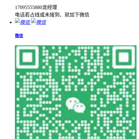
17095555880龙经理
电话若占线或未接到、就加下微信
微信