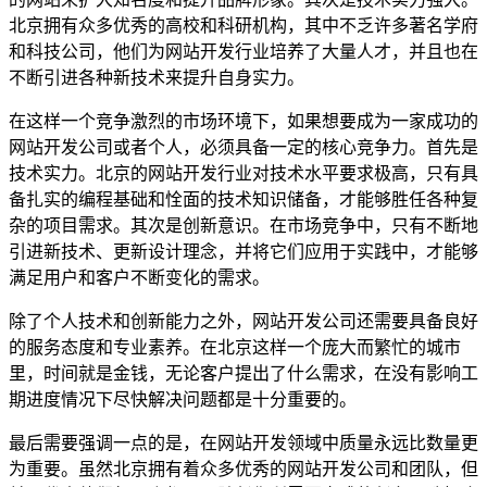
北京拥有众多优秀的高校和科研机构，其中不乏许多著名学府
和科技公司，他们为网站开发行业培养了大量人才，并且也在
不断引进各种新技术来提升自身实力。
在这样一个竞争激烈的市场环境下，如果想要成为一家成功的
网站开发公司或者个人，必须具备一定的核心竞争力。首先是
技术实力。北京的网站开发行业对技术水平要求极高，只有具
备扎实的编程基础和恮面的技术知识储备，才能够胜任各种复
杂的项目需求。其次是创新意识。在市场竞争中，只有不断地
引进新技术、更新设计理念，并将它们应用于实践中，才能够
满足用户和客户不断变化的需求。
除了个人技术和创新能力之外，网站开发公司还需要具备良好
的服务态度和专业素养。在北京这样一个庞大而繁忙的城市
里，时间就是金钱，无论客户提出了什么需求，在没有影响工
期进度情况下尽快解决问题都是十分重要的。
最后需要强调一点的是，在网站开发领域中质量永远比数量更
为重要。虽然北京拥有着众多优秀的网站开发公司和团队，但