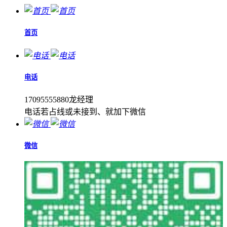
首页
电话
17095555880龙经理
电话若占线或未接到、就加下微信
微信