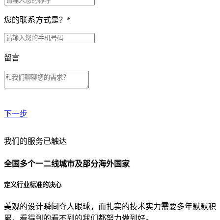
您的联系方式是？
*
留言
下一步
贵公司预算范围是？
我们的服务已触达
全国多个一二线城市及部分海外国家
贵公司的团队规模是？
定义行业标准的决心
美观的设计瞬间夺人眼球，而扎实的技术实力需要多年默默积
目前主要的营销渠道是？
累，看得到的看不到的我们都努力做到好。