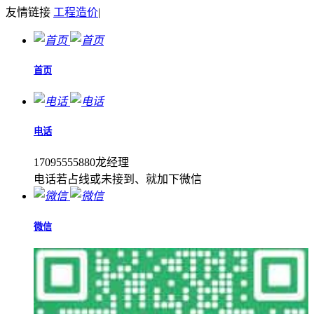
友情链接
工程造价
|
首页
电话
17095555880龙经理
电话若占线或未接到、就加下微信
微信