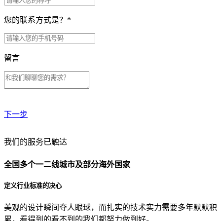
您的联系方式是？
*
留言
下一步
贵公司预算范围是？
我们的服务已触达
全国多个一二线城市及部分海外国家
贵公司的团队规模是？
定义行业标准的决心
美观的设计瞬间夺人眼球，而扎实的技术实力需要多年默默积
目前主要的营销渠道是？
累，看得到的看不到的我们都努力做到好。