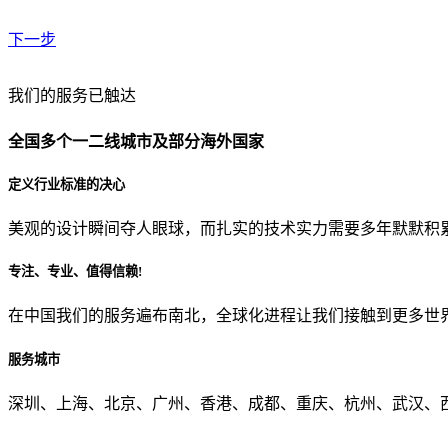
下一步
贵公司预算范围是？
我们的服务已触达
全国多个一二线城市及部分海外国家
贵公司的团队规模是？
定义行业标准的决心
美观的设计瞬间夺人眼球，而扎实的技术实力需要多年默默积
目前主要的营销渠道是？
专注、专业、值得信赖!
在中国我们的服务遍布南北，全球化进程让我们接触到更多世
从哪里了解到我们？
服务城市
上一步
确认发送
深圳、上海、北京、广州、香港、成都、重庆、杭州、武汉、西