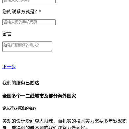
您的联系方式是？
*
留言
下一步
贵公司预算范围是？
我们的服务已触达
全国多个一二线城市及部分海外国家
贵公司的团队规模是？
定义行业标准的决心
美观的设计瞬间夺人眼球，而扎实的技术实力需要多年默默积
目前主要的营销渠道是？
累，看得到的看不到的我们都努力做到好。