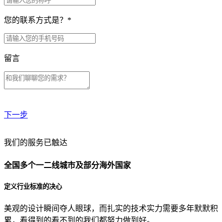
您的联系方式是？
*
留言
下一步
贵公司预算范围是？
我们的服务已触达
全国多个一二线城市及部分海外国家
贵公司的团队规模是？
定义行业标准的决心
美观的设计瞬间夺人眼球，而扎实的技术实力需要多年默默积
目前主要的营销渠道是？
累，看得到的看不到的我们都努力做到好。