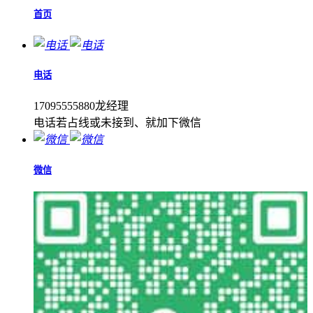
首页
电话
17095555880龙经理
电话若占线或未接到、就加下微信
微信