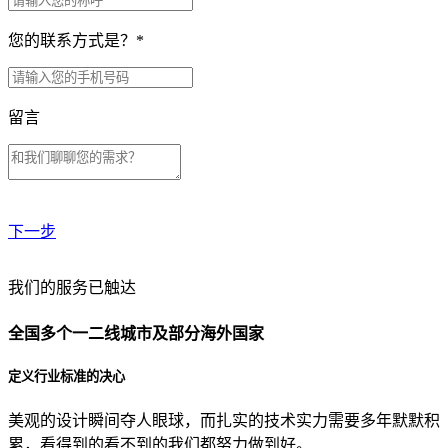
您的联系方式是？
*
留言
下一步
贵公司预算范围是？
我们的服务已触达
全国多个一二线城市及部分海外国家
贵公司的团队规模是？
定义行业标准的决心
美观的设计瞬间夺人眼球，而扎实的技术实力需要多年默默积
目前主要的营销渠道是？
累，看得到的看不到的我们都努力做到好。