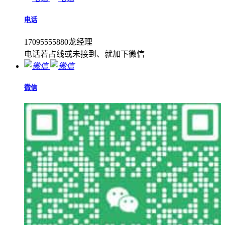
电话
17095555880龙经理
电话若占线或未接到、就加下微信
微信