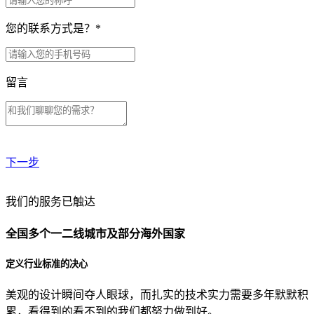
您的联系方式是？
*
留言
下一步
贵公司预算范围是？
我们的服务已触达
全国多个一二线城市及部分海外国家
贵公司的团队规模是？
定义行业标准的决心
美观的设计瞬间夺人眼球，而扎实的技术实力需要多年默默积
目前主要的营销渠道是？
累，看得到的看不到的我们都努力做到好。