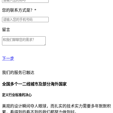
您的联系方式是？
*
留言
下一步
贵公司预算范围是？
我们的服务已触达
全国多个一二线城市及部分海外国家
贵公司的团队规模是？
定义行业标准的决心
美观的设计瞬间夺人眼球，而扎实的技术实力需要多年默默积
目前主要的营销渠道是？
累，看得到的看不到的我们都努力做到好。