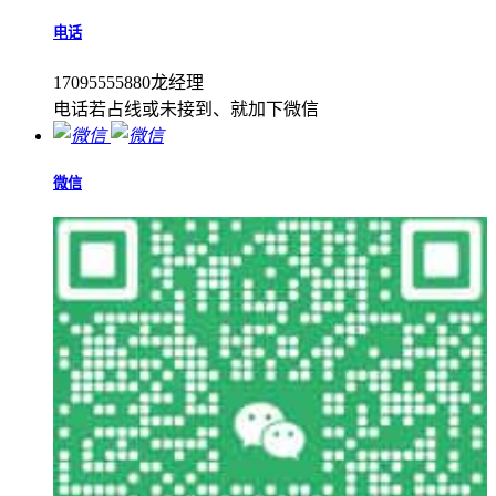
电话
17095555880龙经理
电话若占线或未接到、就加下微信
微信