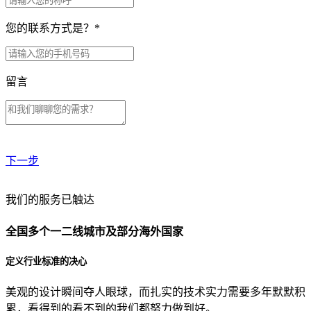
您的联系方式是？
*
留言
下一步
贵公司预算范围是？
我们的服务已触达
全国多个一二线城市及部分海外国家
贵公司的团队规模是？
定义行业标准的决心
美观的设计瞬间夺人眼球，而扎实的技术实力需要多年默默积
目前主要的营销渠道是？
累，看得到的看不到的我们都努力做到好。