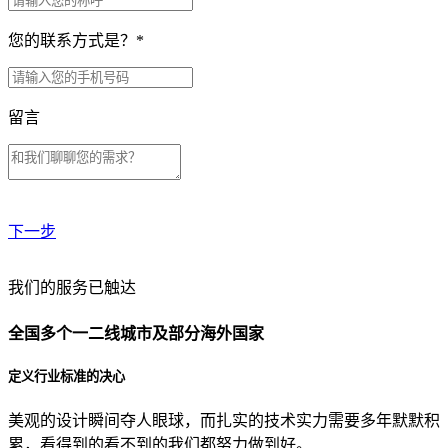
您的联系方式是？
*
留言
下一步
贵公司预算范围是？
我们的服务已触达
全国多个一二线城市及部分海外国家
贵公司的团队规模是？
定义行业标准的决心
美观的设计瞬间夺人眼球，而扎实的技术实力需要多年默默积
目前主要的营销渠道是？
累，看得到的看不到的我们都努力做到好。