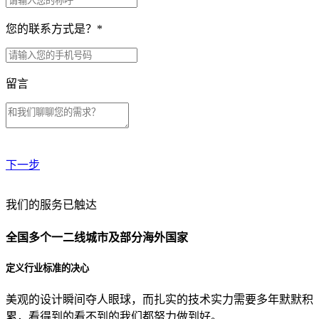
您的联系方式是？
*
留言
下一步
贵公司预算范围是？
我们的服务已触达
全国多个一二线城市及部分海外国家
贵公司的团队规模是？
定义行业标准的决心
美观的设计瞬间夺人眼球，而扎实的技术实力需要多年默默积
目前主要的营销渠道是？
累，看得到的看不到的我们都努力做到好。