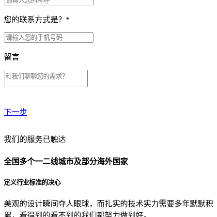
您的联系方式是？
*
留言
下一步
贵公司预算范围是？
我们的服务已触达
全国多个一二线城市及部分海外国家
贵公司的团队规模是？
定义行业标准的决心
美观的设计瞬间夺人眼球，而扎实的技术实力需要多年默默积
目前主要的营销渠道是？
累，看得到的看不到的我们都努力做到好。