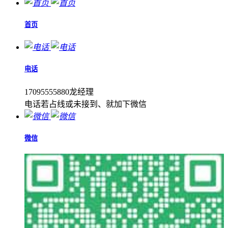
首页
电话
17095555880龙经理
电话若占线或未接到、就加下微信
微信