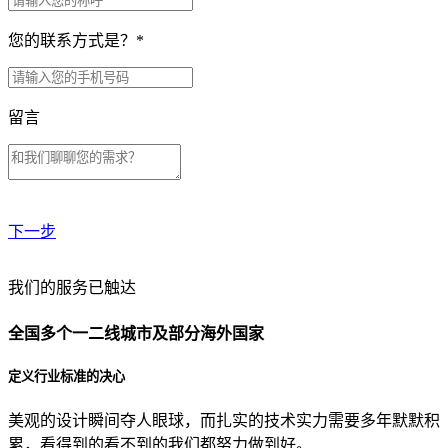
您的联系方式是？
*
留言
下一步
贵公司预算范围是？
我们的服务已触达
全国多个一二线城市及部分海外国家
贵公司的团队规模是？
定义行业标准的决心
美观的设计瞬间夺人眼球，而扎实的技术实力需要多年默默积
目前主要的营销渠道是？
累，看得到的看不到的我们都努力做到好。