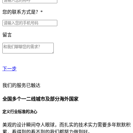
您的联系方式是？
*
留言
下一步
贵公司预算范围是？
我们的服务已触达
全国多个一二线城市及部分海外国家
贵公司的团队规模是？
定义行业标准的决心
美观的设计瞬间夺人眼球，而扎实的技术实力需要多年默默积
目前主要的营销渠道是？
累，看得到的看不到的我们都努力做到好。