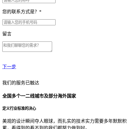
您的联系方式是？
*
留言
下一步
贵公司预算范围是？
我们的服务已触达
全国多个一二线城市及部分海外国家
贵公司的团队规模是？
定义行业标准的决心
美观的设计瞬间夺人眼球，而扎实的技术实力需要多年默默积
目前主要的营销渠道是？
累，看得到的看不到的我们都努力做到好。