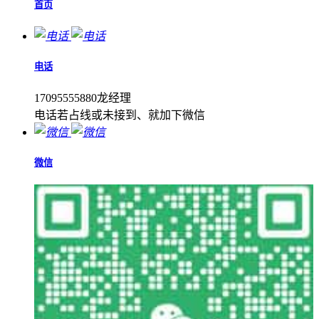
首页
电话
17095555880龙经理
电话若占线或未接到、就加下微信
微信