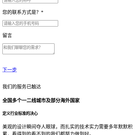
您的联系方式是？
*
留言
下一步
贵公司预算范围是？
我们的服务已触达
全国多个一二线城市及部分海外国家
贵公司的团队规模是？
定义行业标准的决心
美观的设计瞬间夺人眼球，而扎实的技术实力需要多年默默积
目前主要的营销渠道是？
累，看得到的看不到的我们都努力做到好。