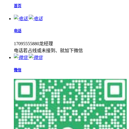
首页
电话
17095555880龙经理
电话若占线或未接到、就加下微信
微信