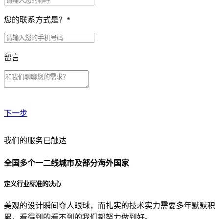
您的联系方式是？
*
留言
下一步
贵公司预算范围是？
我们的服务已触达
全国多个一二线城市及部分海外国家
贵公司的团队规模是？
定义行业标准的决心
美观的设计瞬间夺人眼球，而扎实的技术实力需要多年默默积
目前主要的营销渠道是？
累，看得到的看不到的我们都努力做到好。