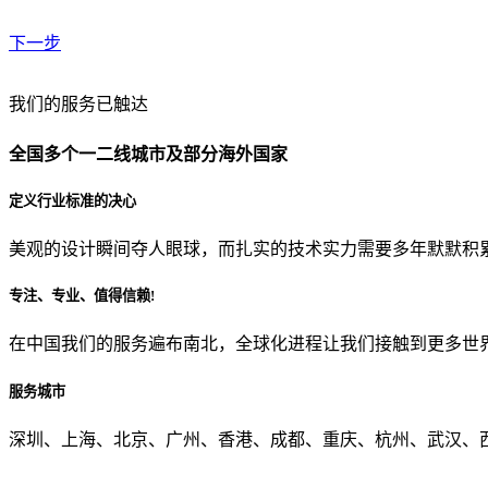
下一步
贵公司预算范围是？
我们的服务已触达
全国多个一二线城市及部分海外国家
贵公司的团队规模是？
定义行业标准的决心
美观的设计瞬间夺人眼球，而扎实的技术实力需要多年默默积
目前主要的营销渠道是？
专注、专业、值得信赖!
在中国我们的服务遍布南北，全球化进程让我们接触到更多世
从哪里了解到我们？
服务城市
上一步
确认发送
深圳、上海、北京、广州、香港、成都、重庆、杭州、武汉、西