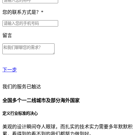
您的联系方式是？
*
留言
下一步
贵公司预算范围是？
我们的服务已触达
全国多个一二线城市及部分海外国家
贵公司的团队规模是？
定义行业标准的决心
美观的设计瞬间夺人眼球，而扎实的技术实力需要多年默默积
目前主要的营销渠道是？
累，看得到的看不到的我们都努力做到好。