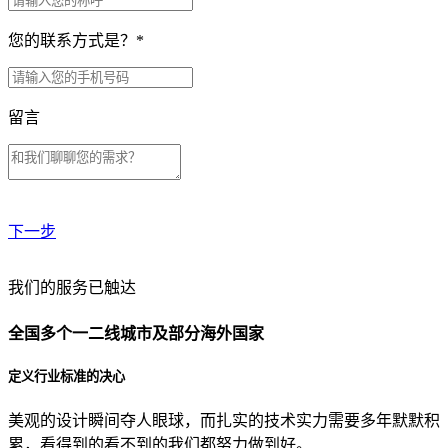
您的联系方式是？
*
留言
下一步
贵公司预算范围是？
我们的服务已触达
全国多个一二线城市及部分海外国家
贵公司的团队规模是？
定义行业标准的决心
美观的设计瞬间夺人眼球，而扎实的技术实力需要多年默默积
目前主要的营销渠道是？
累，看得到的看不到的我们都努力做到好。