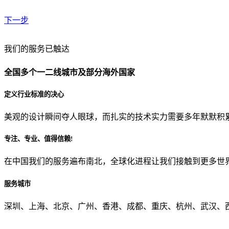
下一步
贵公司预算范围是？
我们的服务已触达
全国多个一二线城市及部分海外国家
贵公司的团队规模是？
定义行业标准的决心
美观的设计瞬间夺人眼球，而扎实的技术实力需要多年默默积
目前主要的营销渠道是？
专注、专业、值得信赖!
在中国我们的服务遍布南北，全球化进程让我们接触到更多世
从哪里了解到我们？
服务城市
上一步
确认发送
深圳、上海、北京、广州、香港、成都、重庆、杭州、武汉、西