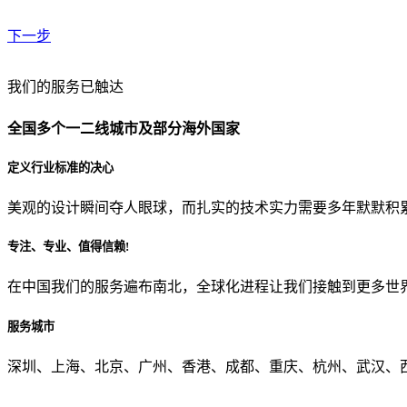
下一步
贵公司预算范围是？
我们的服务已触达
全国多个一二线城市及部分海外国家
贵公司的团队规模是？
定义行业标准的决心
美观的设计瞬间夺人眼球，而扎实的技术实力需要多年默默积
目前主要的营销渠道是？
专注、专业、值得信赖!
在中国我们的服务遍布南北，全球化进程让我们接触到更多世
从哪里了解到我们？
服务城市
上一步
确认发送
深圳、上海、北京、广州、香港、成都、重庆、杭州、武汉、西