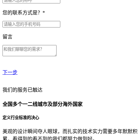
您的联系方式是？
*
留言
下一步
贵公司预算范围是？
我们的服务已触达
全国多个一二线城市及部分海外国家
贵公司的团队规模是？
定义行业标准的决心
美观的设计瞬间夺人眼球，而扎实的技术实力需要多年默默积
目前主要的营销渠道是？
累，看得到的看不到的我们都努力做到好。