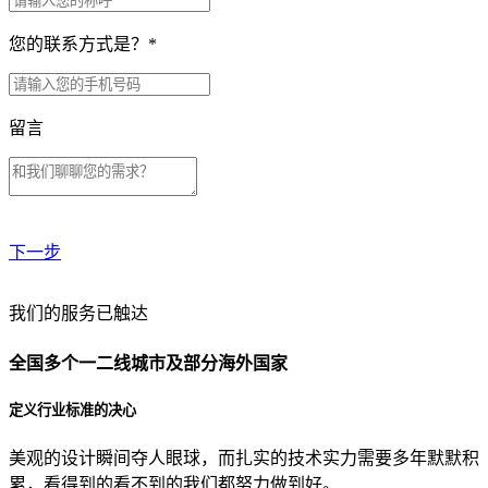
您的联系方式是？
*
留言
下一步
贵公司预算范围是？
我们的服务已触达
全国多个一二线城市及部分海外国家
贵公司的团队规模是？
定义行业标准的决心
美观的设计瞬间夺人眼球，而扎实的技术实力需要多年默默积
目前主要的营销渠道是？
累，看得到的看不到的我们都努力做到好。