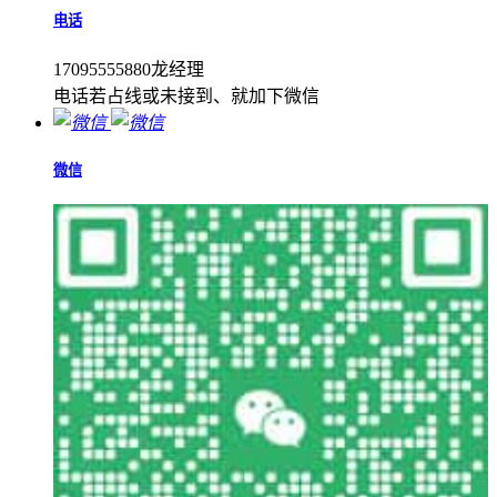
电话
17095555880龙经理
电话若占线或未接到、就加下微信
微信