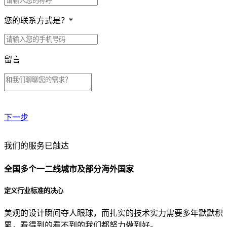
您的联系方式是？
*
留言
下一步
贵公司预算范围是？
我们的服务已触达
全国多个一二线城市及部分海外国家
贵公司的团队规模是？
定义行业标准的决心
美观的设计瞬间夺人眼球，而扎实的技术实力需要多年默默积
目前主要的营销渠道是？
累，看得到的看不到的我们都努力做到好。