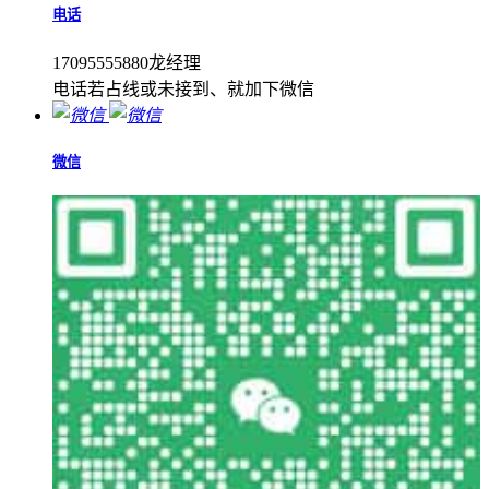
电话
17095555880龙经理
电话若占线或未接到、就加下微信
微信