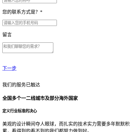
您的联系方式是？
*
留言
下一步
贵公司预算范围是？
我们的服务已触达
全国多个一二线城市及部分海外国家
贵公司的团队规模是？
定义行业标准的决心
美观的设计瞬间夺人眼球，而扎实的技术实力需要多年默默积
目前主要的营销渠道是？
累，看得到的看不到的我们都努力做到好。