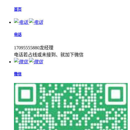
首页
电话
17095555880龙经理
电话若占线或未接到、就加下微信
微信