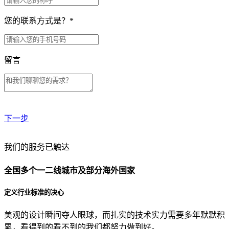
您的联系方式是？
*
留言
下一步
贵公司预算范围是？
我们的服务已触达
全国多个一二线城市及部分海外国家
贵公司的团队规模是？
定义行业标准的决心
美观的设计瞬间夺人眼球，而扎实的技术实力需要多年默默积
目前主要的营销渠道是？
累，看得到的看不到的我们都努力做到好。