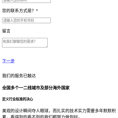
您的联系方式是？
*
留言
下一步
贵公司预算范围是？
我们的服务已触达
全国多个一二线城市及部分海外国家
贵公司的团队规模是？
定义行业标准的决心
美观的设计瞬间夺人眼球，而扎实的技术实力需要多年默默积
目前主要的营销渠道是？
累，看得到的看不到的我们都努力做到好。