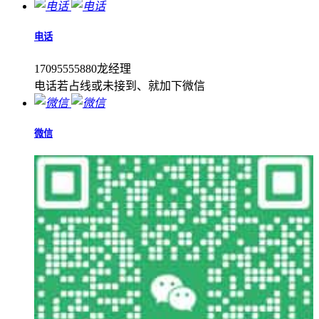
电话
17095555880龙经理
电话若占线或未接到、就加下微信
微信