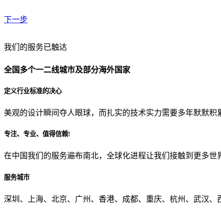
下一步
贵公司预算范围是？
我们的服务已触达
全国多个一二线城市及部分海外国家
贵公司的团队规模是？
定义行业标准的决心
美观的设计瞬间夺人眼球，而扎实的技术实力需要多年默默积
目前主要的营销渠道是？
专注、专业、值得信赖!
在中国我们的服务遍布南北，全球化进程让我们接触到更多世
从哪里了解到我们？
服务城市
上一步
确认发送
深圳、上海、北京、广州、香港、成都、重庆、杭州、武汉、西