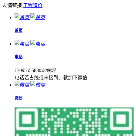
友情链接
工程造价
|
首页
电话
17095555880龙经理
电话若占线或未接到、就加下微信
微信