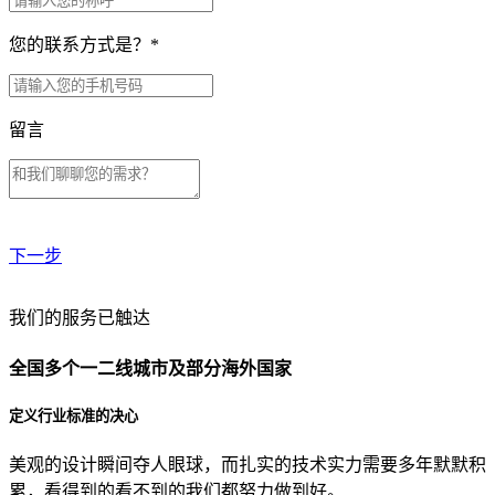
您的联系方式是？
*
留言
下一步
贵公司预算范围是？
我们的服务已触达
全国多个一二线城市及部分海外国家
贵公司的团队规模是？
定义行业标准的决心
美观的设计瞬间夺人眼球，而扎实的技术实力需要多年默默积
目前主要的营销渠道是？
累，看得到的看不到的我们都努力做到好。