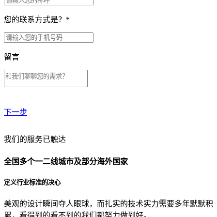
您的联系方式是？
*
留言
下一步
贵公司预算范围是？
我们的服务已触达
全国多个一二线城市及部分海外国家
贵公司的团队规模是？
定义行业标准的决心
美观的设计瞬间夺人眼球，而扎实的技术实力需要多年默默积
目前主要的营销渠道是？
累，看得到的看不到的我们都努力做到好。