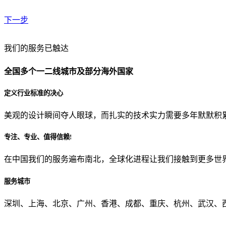
下一步
贵公司预算范围是？
我们的服务已触达
全国多个一二线城市及部分海外国家
贵公司的团队规模是？
定义行业标准的决心
美观的设计瞬间夺人眼球，而扎实的技术实力需要多年默默积
目前主要的营销渠道是？
专注、专业、值得信赖!
在中国我们的服务遍布南北，全球化进程让我们接触到更多世
从哪里了解到我们？
服务城市
上一步
确认发送
深圳、上海、北京、广州、香港、成都、重庆、杭州、武汉、西