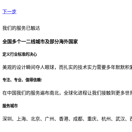
下一步
贵公司预算范围是？
我们的服务已触达
全国多个一二线城市及部分海外国家
贵公司的团队规模是？
定义行业标准的决心
美观的设计瞬间夺人眼球，而扎实的技术实力需要多年默默积
目前主要的营销渠道是？
专注、专业、值得信赖!
在中国我们的服务遍布南北，全球化进程让我们接触到更多世
从哪里了解到我们？
服务城市
上一步
确认发送
深圳、上海、北京、广州、香港、成都、重庆、杭州、武汉、西