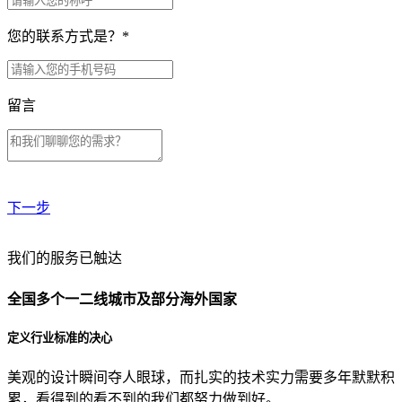
您的联系方式是？
*
留言
下一步
贵公司预算范围是？
我们的服务已触达
全国多个一二线城市及部分海外国家
贵公司的团队规模是？
定义行业标准的决心
美观的设计瞬间夺人眼球，而扎实的技术实力需要多年默默积
目前主要的营销渠道是？
累，看得到的看不到的我们都努力做到好。