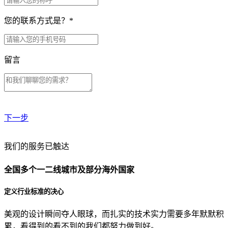
您的联系方式是？
*
留言
下一步
贵公司预算范围是？
我们的服务已触达
全国多个一二线城市及部分海外国家
贵公司的团队规模是？
定义行业标准的决心
美观的设计瞬间夺人眼球，而扎实的技术实力需要多年默默积
目前主要的营销渠道是？
累，看得到的看不到的我们都努力做到好。