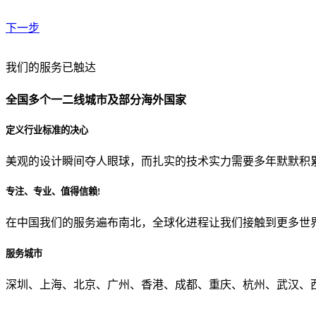
下一步
贵公司预算范围是？
我们的服务已触达
全国多个一二线城市及部分海外国家
贵公司的团队规模是？
定义行业标准的决心
美观的设计瞬间夺人眼球，而扎实的技术实力需要多年默默积
目前主要的营销渠道是？
专注、专业、值得信赖!
在中国我们的服务遍布南北，全球化进程让我们接触到更多世
从哪里了解到我们？
服务城市
上一步
确认发送
深圳、上海、北京、广州、香港、成都、重庆、杭州、武汉、西