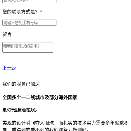
您的联系方式是？
*
留言
下一步
贵公司预算范围是？
我们的服务已触达
全国多个一二线城市及部分海外国家
贵公司的团队规模是？
定义行业标准的决心
美观的设计瞬间夺人眼球，而扎实的技术实力需要多年默默积
目前主要的营销渠道是？
累，看得到的看不到的我们都努力做到好。