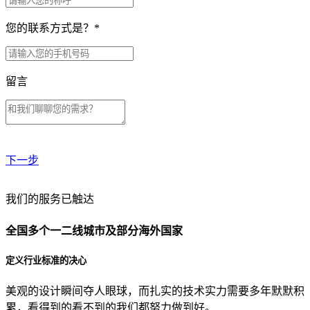
您的联系方式是？
*
留言
下一步
贵公司预算范围是？
我们的服务已触达
全国多个一二线城市及部分海外国家
贵公司的团队规模是？
定义行业标准的决心
美观的设计瞬间夺人眼球，而扎实的技术实力需要多年默默积
目前主要的营销渠道是？
累，看得到的看不到的我们都努力做到好。