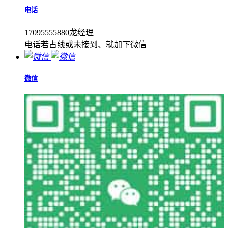
电话
17095555880龙经理
电话若占线或未接到、就加下微信
微信