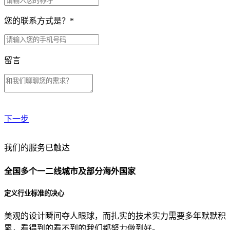
您的联系方式是？
*
留言
下一步
贵公司预算范围是？
我们的服务已触达
全国多个一二线城市及部分海外国家
贵公司的团队规模是？
定义行业标准的决心
美观的设计瞬间夺人眼球，而扎实的技术实力需要多年默默积
目前主要的营销渠道是？
累，看得到的看不到的我们都努力做到好。