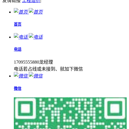
友情链接
工程造价
|
首页
电话
17095555880龙经理
电话若占线或未接到、就加下微信
微信