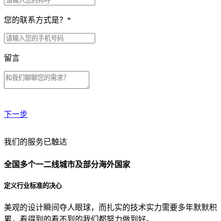
您的联系方式是？
*
留言
下一步
贵公司预算范围是？
我们的服务已触达
全国多个一二线城市及部分海外国家
贵公司的团队规模是？
定义行业标准的决心
美观的设计瞬间夺人眼球，而扎实的技术实力需要多年默默积
目前主要的营销渠道是？
累，看得到的看不到的我们都努力做到好。