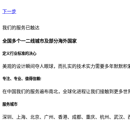
下一步
贵公司预算范围是？
我们的服务已触达
全国多个一二线城市及部分海外国家
贵公司的团队规模是？
定义行业标准的决心
美观的设计瞬间夺人眼球，而扎实的技术实力需要多年默默积
目前主要的营销渠道是？
专注、专业、值得信赖!
在中国我们的服务遍布南北，全球化进程让我们接触到更多世
从哪里了解到我们？
服务城市
上一步
确认发送
深圳、上海、北京、广州、香港、成都、重庆、杭州、武汉、西